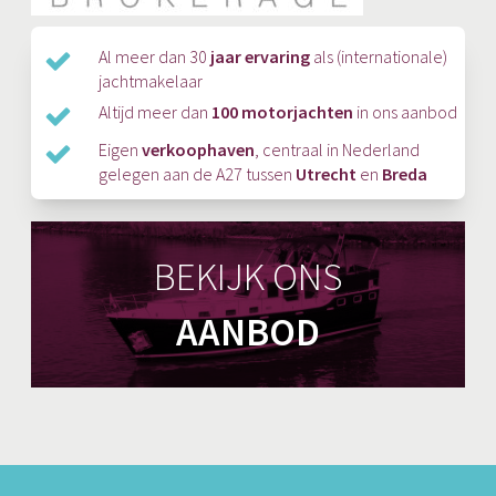
Al meer dan 30
jaar ervaring
als (internationale)
jachtmakelaar
Altijd meer dan
100 motorjachten
in ons aanbod
Eigen
verkoophaven
, centraal in Nederland
gelegen aan de A27 tussen
Utrecht
en
Breda
BEKIJK ONS
AANBOD