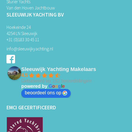
Sturiër Yachts
Van den Hoven Jachtbouw
SLEEUWIJK YACHTING BV
Hoekeinde 24
4254 LN Sleeuwijk
+31 (0)183 30 45 11
info@sleeuwijkyachting.nl
Sleeuwijk Yachting Makelaars
4.5
Gebaseerd op 182 beoordelingen
powered by
G
o
o
g
l
e
beoordeel ons op
EMCI GECERTIFICEERD