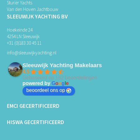
Sturiër Yachts
Van den Hoven Jachtbouw
SLEEUWIJK YACHTING BV
Hoekeinde 24
4254 LN Sleeuwijk
+31 (0)183 30 45 11
info@sleeuwijkyachting.nl
Sleeuwijk Yachting Makelaars
4.5
Gebaseerd op 182 beoordelingen
powered by
G
o
o
g
l
e
beoordeel ons op
EMCI GECERTIFICEERD
HISWA GECERTIFICEERD