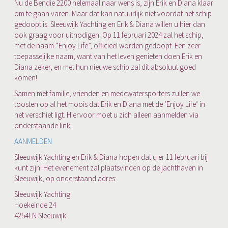
Nu de Bendie 2200 helemaal naar wens is, zijn Erik en Diana klaar
om te gaan varen. Maar dat kan natuurlijk niet voordat het schip
gedoopt is. Sleeuwijk Yachting en Erik & Diana willen u hier dan
ook graag voor uitnodigen. Op 11 februari 2024 zal het schip,
met de naam “Enjoy Life”, officieel worden gedoopt. Een zeer
toepasselijke naam, want van het leven genieten doen Erik en
Diana zeker, en met hun nieuwe schip zal dit absoluut goed
komen!
Samen met familie, vrienden en medewatersporters zullen we
toosten op al het moois dat Erik en Diana met de ‘Enjoy Life’ in
het verschiet ligt. Hiervoor moet u zich alleen aanmelden via
onderstaande link:
AANMELDEN
Sleeuwijk Yachting en Erik & Diana hopen dat u er 11 februari bij
kunt zijn! Het evenement zal plaatsvinden op de jachthaven in
Sleeuwijk, op onderstaand adres:
Sleeuwijk Yachting
Hoekeinde 24
4254LN Sleeuwijk