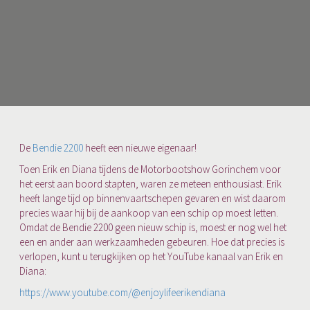
De
Bendie 2200
heeft een nieuwe eigenaar!
Toen Erik en Diana tijdens de Motorbootshow Gorinchem voor
het eerst aan boord stapten, waren ze meteen enthousiast. Erik
heeft lange tijd op binnenvaartschepen gevaren en wist daarom
precies waar hij bij de aankoop van een schip op moest letten.
Omdat de Bendie 2200 geen nieuw schip is, moest er nog wel het
een en ander aan werkzaamheden gebeuren. Hoe dat precies is
verlopen, kunt u terugkijken op het YouTube kanaal van Erik en
Diana:
https://www.youtube.com/@enjoylifeerikendiana