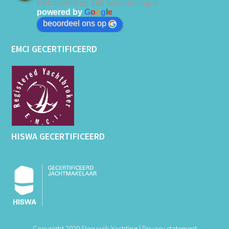
Gebaseerd op 182 beoordelingen
powered by
G
o
o
g
l
e
beoordeel ons op
EMCI GECERTIFICEERD
HISWA GECERTIFICEERD
Copyright 2020 Sleeuwijk Yachting |
Privacy statement