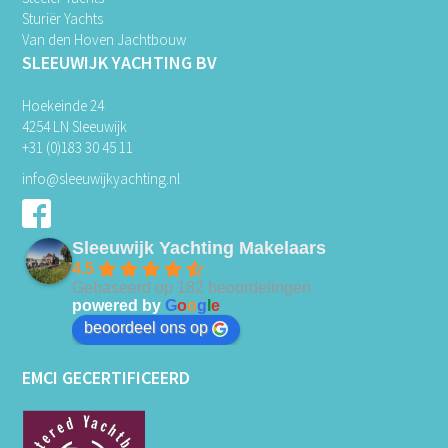
Sturiër Yachts
Van den Hoven Jachtbouw
SLEEUWIJK YACHTING BV
Hoekeinde 24
4254 LN Sleeuwijk
+31 (0)183 30 45 11
info@sleeuwijkyachting.nl
Sleeuwijk Yachting Makelaars
4.5
Gebaseerd op 182 beoordelingen
powered by
G
o
o
g
l
e
beoordeel ons op
EMCI GECERTIFICEERD