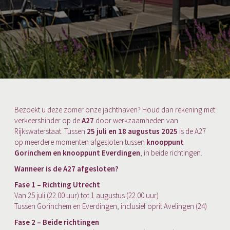
Bezoekt u deze zomer onze jachthaven? Houd dan rekening met
verkeershinder op de
A27
door werkzaamheden van
Rijkswaterstaat.
Tussen
25 juli en 18 augustus 2025
is de A27
op meerdere momenten afgesloten tussen
knooppunt
Gorinchem en knooppunt Everdingen
, in beide richtingen.
Wanneer is de A27 afgesloten?
Fase 1 – Richting Utrecht
Van 25 juli (22.00 uur) tot 1 augustus (22.00 uur)
Tussen Gorinchem en Everdingen, inclusief oprit Avelingen (24)
Fase 2 – Beide richtingen