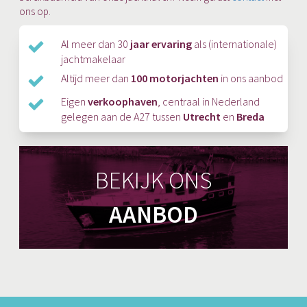
ons op.
Al meer dan 30
jaar ervaring
als (internationale)
jachtmakelaar
Altijd meer dan
100 motorjachten
in ons aanbod
Eigen
verkoophaven
, centraal in Nederland
gelegen aan de A27 tussen
Utrecht
en
Breda
BEKIJK ONS
AANBOD