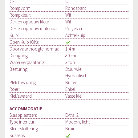
CE:
C
Rompvorm:
Rondspant
Rompkleur:
Wit
Dek en opbouw kleur:
Wit
Dek en opbouw materiaal:
Polyester
Kuip:
Achterkuip
Open Kuip (OK):
Doorvaarthoogte normaal:
1,4 m
Diepgang:
80 cm
Waterverplaatsing:
3 ton
Besturing:
Stuurwiel
Hydraulisch
Plek besturing:
Buiten
Roer:
Enkel
Kiel/zwaard:
Vaste kiel
ACCOMMODATIE
Slaapplaatsen:
Extra: 2
Type interieur:
Modern, licht
Kleur stoffering:
Bruin
Kussens: