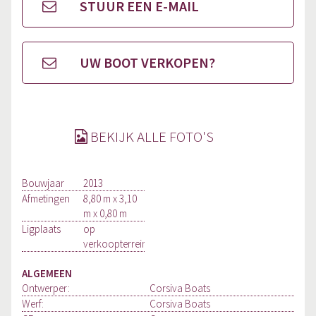
STUUR EEN E-MAIL
UW BOOT VERKOPEN?
BEKIJK ALLE FOTO'S
Bouwjaar
2013
Afmetingen
8,80 m x 3,10
m x 0,80 m
Ligplaats
op
verkoopterrein
ALGEMEEN
Ontwerper:
Corsiva Boats
Werf:
Corsiva Boats