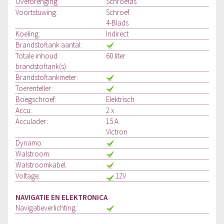
Overbrenging:
Schroefas
Voortstuwing:
Schroef
4-Blads
Koeling:
Indirect
Brandstoftank aantal:
Totale inhoud
60 liter
brandstoftank(s):
Brandstoftankmeter:
Toerenteller:
Boegschroef:
Elektrisch
Accu:
2 x
Acculader:
15 A
Victron
Dynamo:
Walstroom:
Walstroomkabel:
Voltage:
12V
NAVIGATIE EN ELEKTRONICA
Navigatieverlichting: