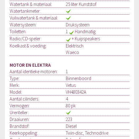
Watertank & materiaal:
25 liter Kunststof
Watertankmeter:
Vuilwatertank & materiaal:
Watersysteem:
Druksysteem
Toiletten:
1
Handmatig
Radio/CD-speler:
+ Kuipspeakers
Koelkast & voeding:
Elektrisch
Waeco
MOTOR EN ELEKTRA
Aantal identieke motoren:
1
Type:
Binnenboord
Merk:
Vetus
Model:
VH480342A
Aantal cilinders:
4
Vermogen:
80 pk
Urenteller:
Draaiuren:
223
Brandstof:
Diesel
Keerkoppeling:
Twin-disc, Technodrive